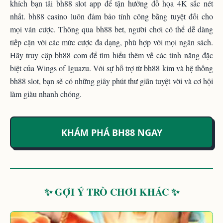
khích bạn tải bh88 slot app để tận hưởng đồ họa 4K sắc nét
nhất. bh88 casino luôn đảm bảo tính công bằng tuyệt đối cho
mọi ván cược. Thông qua bh88 bet, người chơi có thể dễ dàng
tiếp cận với các mức cược đa dạng, phù hợp với mọi ngân sách.
Hãy truy cập bh88 com để tìm hiểu thêm về các tính năng đặc
biệt của Wings of Iguazu. Với sự hỗ trợ từ bh88 kim và hệ thống
bh88 slot, bạn sẽ có những giây phút thư giãn tuyệt vời và cơ hội
làm giàu nhanh chóng.
KHÁM PHÁ BH88 NGAY
✨ GỢI Ý TRÒ CHƠI KHÁC ✨